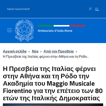
Go to content
IT
EL
Italian Government
Header, social and menu of site
Ambasciata d'Italia Atene
Sito Ufficiale Ambasciata d'Italia a Atene
Αρχική σελίδα
>
Νέα
>
Από την Πρεσβεία
>
Η Πρεσβεία της Ιταλίας φέρνει στην Αθήνα και τη Ρόδο...
Η Πρεσβεία της Ιταλίας φέρνει
στην Αθήνα και τη Ρόδο την
Ακαδημία του Maggio Musicale
Fiorentino για την επέτειο των 80
ετών της Ιταλικής Δημοκρατίας