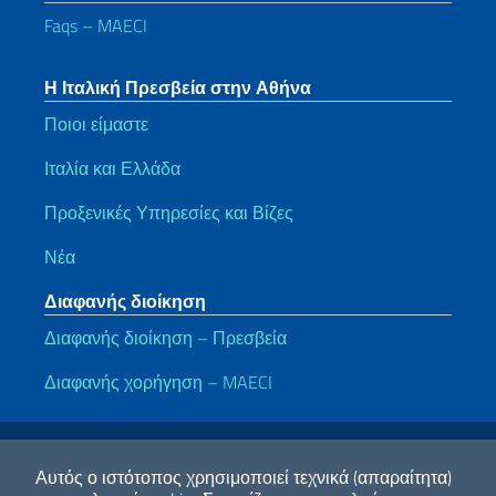
Faqs – MAECI
Η Ιταλική Πρεσβεία στην Αθήνα
Ποιοι είμαστε
Ιταλία και Ελλάδα
Προξενικές Υπηρεσίες και Βίζες
Νέα
Διαφανής διοίκηση
Διαφανής διοίκηση – Πρεσβεία
Διαφανής χορήγηση – MAECI
Χρήσιμοι σύνδεσμοι
Note legali
Privacy e cookie policy
Dichiarazione di accessibilità
Αυτός ο ιστότοπος χρησιμοποιεί τεχνικά (απαραίτητα)