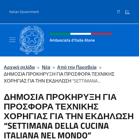
Go to content
IT
EL
Italian Government
Header, social and menu of site
Ambasciata d'Italia Atene
Sito Ufficiale Ambasciata d'Italia a Atene
Αρχική σελίδα
>
Νέα
>
Από την Πρεσβεία
>
ΔΗΜΟΣΙΑ ΠΡΟΚΗΡΥΞΗ ΓΙΑ ΠΡΟΣΦΟΡΑ ΤΕΧΝΙΚΗΣ
ΧΟΡΗΓΙΑΣ ΓΙΑ ΤΗΝ ΕΚΔΗΛΩΣΗ “SETTIMANA...
ΔΗΜΟΣΙΑ ΠΡΟΚΗΡΥΞΗ ΓΙΑ
ΠΡΟΣΦΟΡΑ ΤΕΧΝΙΚΗΣ
ΧΟΡΗΓΙΑΣ ΓΙΑ ΤΗΝ ΕΚΔΗΛΩΣΗ
“SETTIMANA DELLA CUCINA
ITALIANA NEL MONDO”