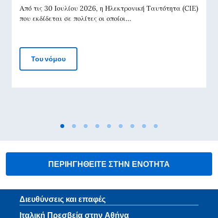
Από τις 30 Ιουλίου 2026, η Ηλεκτρονική Ταυτότητα (CIE)
που εκδίδεται σε πολίτες οι οποίοι...
ΗΛΕΚΤΡΟΝΙΚΗ ΤΑΥΤΟΤΗΤΑ (CIE) ΑΟΡΙΣΤΟΥ ΙΣ
Του νόμου
ΠΕΡΙΗΓΗΘΕΙΤΕ ΣΤΗΝ ΕΝΟΤΗΤΑ
Footer section
Διευθύνσεις και επαφές
Ιταλική Πρεσβεία στην Αθήνα