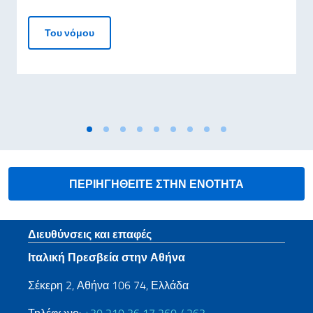
ΗΛΕΚΤΡΟΝΙΚΗ ΤΑΥΤΟΤΗΤΑ (CIE) ΑΟΡΙΣΤΟΥ ΙΣ
Του νόμου
ΠΕΡΙΗΓΗΘΕΙΤΕ ΣΤΗΝ ΕΝΟΤΗΤΑ
Footer section
Διευθύνσεις και επαφές
Ιταλική Πρεσβεία στην Αθήνα
Σέκερη 2, Αθήνα 106 74, Ελλάδα