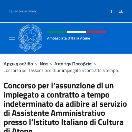
Go to content
IT
EL
Italian Government
Header, social and menu of site
Ambasciata d'Italia Atene
Sito Ufficiale Ambasciata d'Italia a Atene
Αρχική σελίδα
>
Νέα
>
Από την Πρεσβεία
>
Concorso per l’assunzione di un impiegato a contratto a tempo...
Concorso per l’assunzione di un
impiegato a contratto a tempo
indeterminato da adibire al servizio
di Assistente Amministrativo
presso l’Istituto Italiano di Cultura
di Atene