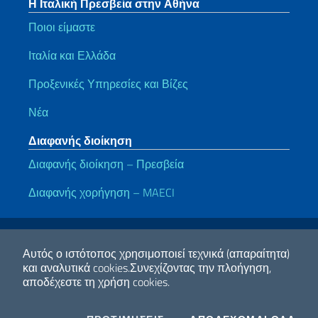
Η Ιταλική Πρεσβεία στην Αθήνα
Ποιοι είμαστε
Ιταλία και Ελλάδα
Προξενικές Υπηρεσίες και Βίζες
Νέα
Διαφανής διοίκηση
Διαφανής διοίκηση – Πρεσβεία
Διαφανής χορήγηση – MAECI
Χρήσιμοι σύνδεσμοι
Note legali
Privacy e cookie policy
Dichiarazione di accessibilità
Αυτός ο ιστότοπος χρησιμοποιεί τεχνικά (απαραίτητα)
και αναλυτικά cookies.
Συνεχίζοντας την πλοήγηση,
αποδέχεστε τη χρήση cookies.
2026 Πνευματικά δικαιώματα Υπουργείο Εξωτερικών και Διεθνούς
Συνεργασίας