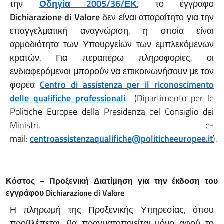
την
Οδηγία 2005/36/ΕΚ
, το έγγραφο
Dichiarazione
di
Valore
δεν είναι απαραίτητο για την
επαγγελματική αναγνώριση, η οποία είναι
αρμοδιότητα των Υπουργείων των εμπλεκόμενων
κρατών. Για περαιτέρω πληροφορίες, οι
ενδιαφερόμενοι μπορούν να επικοινωνήσουν με τον
φορέα
Centro di assistenza per il riconoscimento
delle qualifiche professionali
(Dipartimento per le
Politiche Europee della Presidenza del Consiglio dei
Ministri, e-
mail:
centroassistenzaqualifiche@politicheeuropee.it
).
Κόστος – Προξενική
Διατίμηση για την έκδοση του
εγγράφου
Dichiarazione
di
Valore
Η πληρωμή της Προξενικής Υπηρεσίας, όπου
προβλέπεται, θα πραγματοποιείται μόνο αφού το