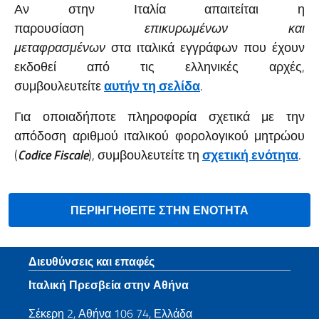
Αν στην Ιταλία απαιτείται η
παρουσίαση
επικυρωμένων και
μεταφρασμένων
στα ιταλικά εγγράφων που έχουν
εκδοθεί από τις ελληνικές αρχές,
συμβουλευτείτε
αυτήν τη σελίδα
.
Για οποιαδήποτε πληροφορία σχετικά με την
απόδοση αριθμού ιταλικού φορολογικού μητρώου
(
Codice Fiscale
), συμβουλευτείτε τη
σχετική ενότητα
.
ΠΕΡΙΗΓΗΘΕΙΤΕ ΣΤΗΝ ΕΝΟΤΗΤΑ
Footer section
Διευθύνσεις και επαφές
Ιταλική Πρεσβεία στην Αθήνα
Σέκερη 2, Αθήνα 106 74, Ελλάδα