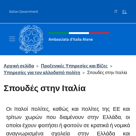
Go to content
IT
EL
Italian Government
Header, social and menu of site
Ambasciata d'Italia Atene
Sito Ufficiale Ambasciata d'Italia a Atene
Αρχική σελίδα
>
Προξενικές Υπηρεσίες και Βίζες
>
Υπηρεσίες για τον αλλοδαπό πολίτη
>
Σπουδές στην Ιταλία
Σπουδές στην Ιταλία
Οι Ιταλοί πολίτες, καθώς και πολίτες της ΕΕ και
τρίτων χωρών που διαμένουν στην Ελλάδα, οι
οποίοι έχουν φοιτήσει ή φοιτούν σε κρατικά ή νομικά
αναγνωρισμένα σχολεία στην Ελλάδα και