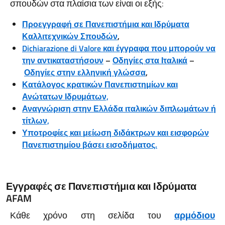
σπουδών στα πλαίσια των είναι οι εξής:
Προεγγραφή σε Πανεπιστήμια και
Ιδρύματα
Καλλιτεχνικών Σπουδών
,
Dichiarazione di Valore και έγγραφα που μπορούν να
την αντικαταστήσουν
–
Οδηγίες στα Ιταλικά
–
Οδηγίες στην ελληνική γλώσσα
,
Κατάλογος κρατικών Πανεπιστημίων και
Ανώτατων Ιδρυμάτων,
Αναγνώριση στην Ελλάδα ιταλικών διπλωμάτων ή
τίτλων,
Υποτροφίες και μείωση διδάκτρων και εισφορών
Πανεπιστημίου βάσει εισοδήματος.
Εγγραφές σε Πανεπιστήμια και Ιδρύματα
AFAM
Κάθε χρόνο στη σελίδα του
αρμόδιου