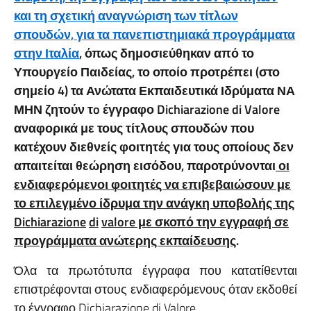
και τη σχετική αναγνώριση των τίτλων
σπουδών, για τα πανεπιστημιακά προγράμματα
στην Ιταλία
, όπως δημοσιεύθηκαν από το
Υπουργείο Παιδείας, το οποίο προτρέπει (στο
σημείο 4) τα Ανώτατα Εκπαιδευτικά Ιδρύματα ΝΑ
ΜΗΝ ζητούν τo έγγραφο Dichiarazione di Valore
αναφορικά με τους τίτλους σπουδών που
κατέχουν διεθνείς φοιτητές για τους οποίους δεν
απαιτείται θεώρηση εισόδου, παροτρύνονται
οι
ενδιαφερόμενοι φοιτητές να επιβεβαιώσουν με
το επιλεγμένο ίδρυμα την ανάγκη υποβολής της
Dichiarazione
di
valore
με σκοπό την εγγραφή σε
προγράμματα ανώτερης εκπαίδευσης
.
Όλα τα πρωτότυπα έγγραφα που κατατίθενται
επιστρέφονται στους ενδιαφερόμενους όταν εκδοθεί
το έγγραφο Dichiarazione di Valore.