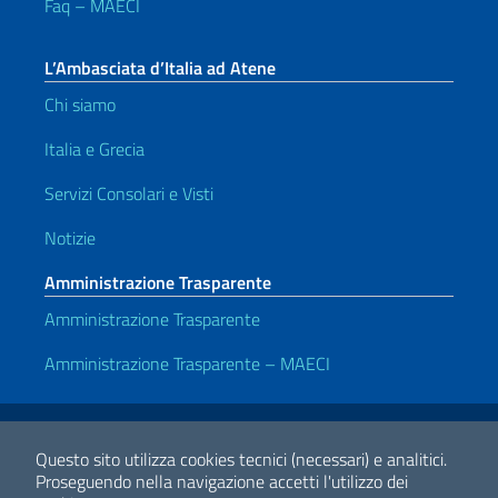
Faq – MAECI
L’Ambasciata d’Italia ad Atene
Chi siamo
Italia e Grecia
Servizi Consolari e Visti
Notizie
Amministrazione Trasparente
Amministrazione Trasparente
Amministrazione Trasparente – MAECI
Link Utili
Note legali
Privacy e cookie policy
Dichiarazione di accessibilità
Questo sito utilizza cookies tecnici (necessari) e analitici.
Proseguendo nella navigazione accetti l'utilizzo dei