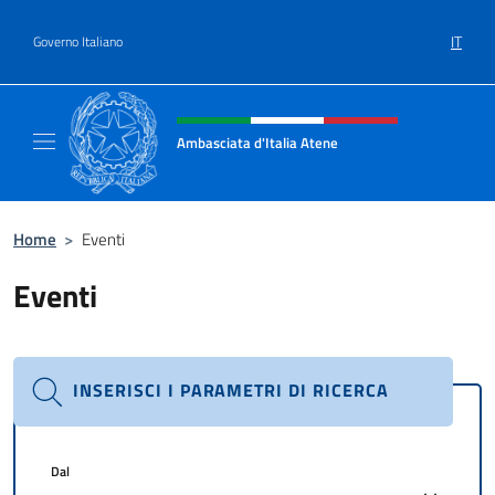
Salta al contenuto
IT
Governo Italiano
Intestazione sito, social e menù
Ambasciata d'Italia Atene
Sito Ufficiale Ambasciata d'Italia a Atene
Home
>
Eventi
Eventi
INSERISCI I PARAMETRI DI RICERCA
Dal