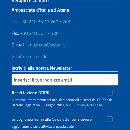
Sezione footer
Recapiti e Contatti
Ambasciata d’Italia ad Atene
Tel.:
+30 210 36 17 260 / 263
Fax:
+30 210 36 17 330
E-mail:
ambatene@esteri.it
Gli uffici della sede
Iscriviti alla nostra Newsletter
Inserisci la tua email
Accettazione GDPR
Autorizzo il trattamento dei miei dati personali ai sensi del GDPR e del
Decreto Legislativo 30 giugno 2003, n.196
Privacy
Note Legali
Sì, voglio iscrivermi alla Newsletter per ricevere
aggiornamenti sulle attività di questa sede