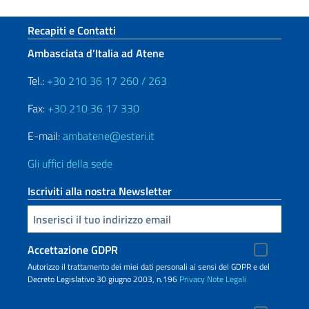
Sezione footer
Recapiti e Contatti
Ambasciata d’Italia ad Atene
Tel.:
+30 210 36 17 260 / 263
Fax:
+30 210 36 17 330
E-mail:
ambatene@esteri.it
Gli uffici della sede
Iscriviti alla nostra Newsletter
Inserisci la tua email
Accettazione GDPR
Autorizzo il trattamento dei miei dati personali ai sensi del GDPR e del
Decreto Legislativo 30 giugno 2003, n.196
Privacy
Note Legali