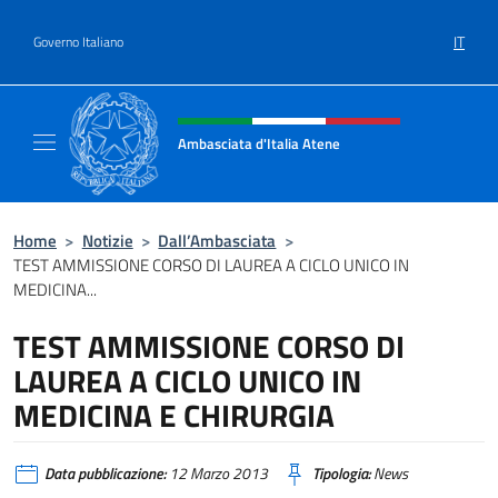
Salta al contenuto
IT
Governo Italiano
Intestazione sito, social e menù
Ambasciata d'Italia Atene
Sito Ufficiale Ambasciata d'Italia a Atene
Home
>
Notizie
>
Dall’Ambasciata
>
TEST AMMISSIONE CORSO DI LAUREA A CICLO UNICO IN
MEDICINA...
TEST AMMISSIONE CORSO DI
LAUREA A CICLO UNICO IN
MEDICINA E CHIRURGIA
Data pubblicazione:
12 Marzo 2013
Tipologia:
News