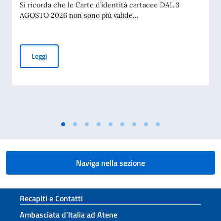
Si ricorda che le Carte d’identità cartacee DAL 3
AGOSTO 2026 non sono più valide...
AVVISO AI CITTADINI ITALIANI IN PROCINTO DI RAGGIUNG
Leggi
Naviga nella sezione
Sezione footer
Recapiti e Contatti
Ambasciata d’Italia ad Atene