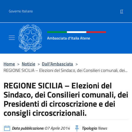
Salta al contenuto
IT
Governo Italiano
Intestazione sito, social e menù
Ambasciata d'Italia Atene
Sito Ufficiale Ambasciata d'Italia a Atene
Home
>
Notizie
>
Dall’Ambasciata
>
REGIONE SICILIA – Elezioni del Sindaco, dei Consilieri comunali, dei...
REGIONE SICILIA – Elezioni del
Sindaco, dei Consilieri comunali, dei
Presidenti di circoscrizione e dei
consigli circoscrizionali.
Data pubblicazione:
07 Aprile 2014
Tipologia:
News