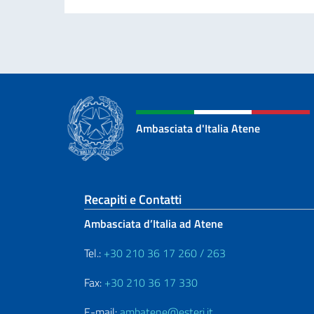
Ambasciata d'Italia Atene
Sezione footer
Recapiti e Contatti
Ambasciata d’Italia ad Atene
Tel.:
+30 210 36 17 260 / 263
Fax:
+30 210 36 17 330
E-mail:
ambatene@esteri.it