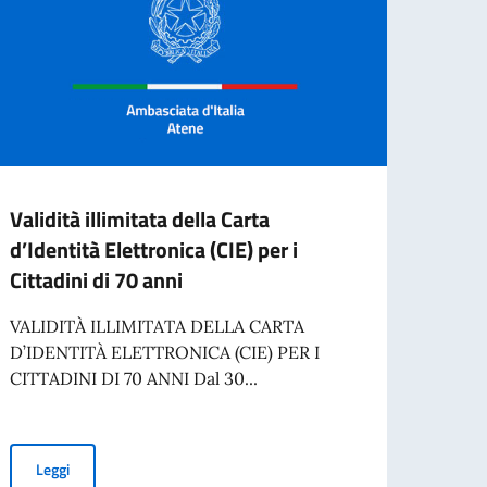
Validità illimitata della Carta
La cu
d’Identità Elettronica (CIE) per i
dell’
Cittadini di 70 anni
La cul
dell’
VALIDITÀ ILLIMITATA DELLA CARTA
esposi
D’IDENTITÀ ELETTRONICA (CIE) PER I
CITTADINI DI 70 ANNI Dal 30...
Leg
Validità illimitata della Carta d’Identità Elettronica (CIE) per i Cit
Leggi