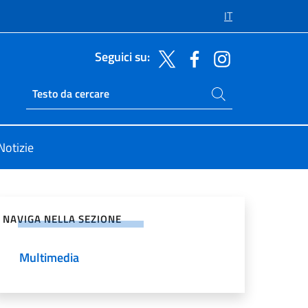
IT
Seguici su:
Cerca nel sito
Ricerca sito live
Notizie
vidi sui Social Network
NAVIGA NELLA SEZIONE
Multimedia