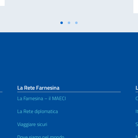
La Rete Farnesina
L
La Farnesina – il MAECI
C
La Rete diplomatica
I
Viaggiare sicuri
S
Dove siamo nel mondo
N