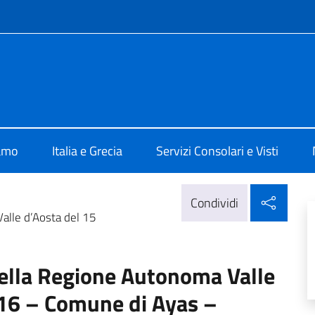
e menù
 Atene
iamo
Italia e Grecia
Servizi Consolari e Visti
Condi
Condividi
alle d’Aosta del 15
nella Regione Autonoma Valle
16 – Comune di Ayas –