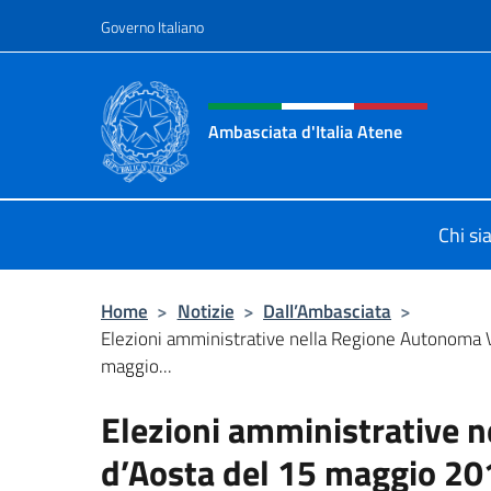
Salta al contenuto
Governo Italiano
Intestazione sito, social 
Ambasciata d'Italia Atene
Sito Ufficiale Ambasciata d'Italia a
Chi s
Home
>
Notizie
>
Dall’Ambasciata
>
Elezioni amministrative nella Regione Autonoma V
maggio...
Elezioni amministrative 
d’Aosta del 15 maggio 20