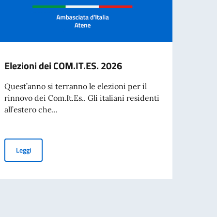
Elezioni dei COM.IT.ES. 2026
Valid
d’Ide
Quest’anno si terranno le elezioni per il
Citta
rinnovo dei Com.It.Es.. Gli italiani residenti
all’estero che...
VALID
D’IDE
CITTA
Elezioni dei COM.IT.ES. 2026
Leggi
UNGERE LA GRECIA
Leg