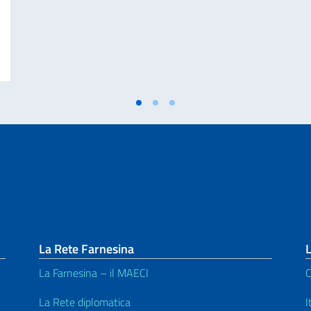
edia di Marcinelle e della 25a giornata Nazionale del Sacrificio del Lavoro 
La Rete Farnesina
L
La Farnesina – il MAECI
C
La Rete diplomatica
I