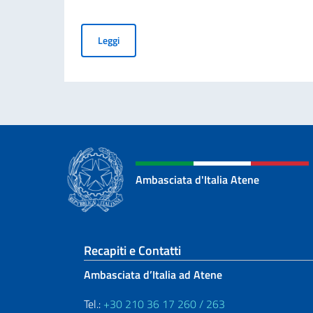
Commemorazione del 70° anniversario della Trag
Leggi
Ambasciata d'Italia Atene
Sezione footer
Recapiti e Contatti
Ambasciata d’Italia ad Atene
Tel.:
+30 210 36 17 260 / 263