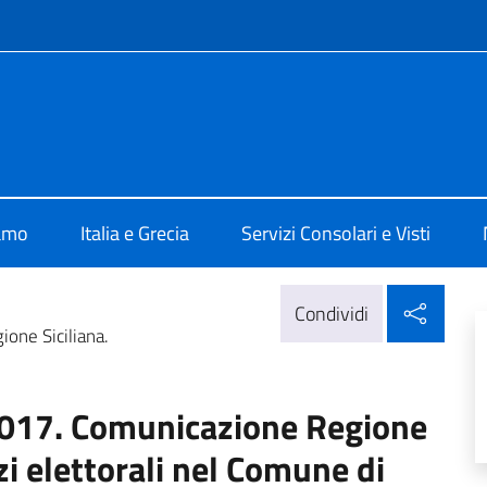
e menù
 Atene
iamo
Italia e Grecia
Servizi Consolari e Visti
Condi
Condividi
one Siciliana.
2017. Comunicazione Regione
zi elettorali nel Comune di