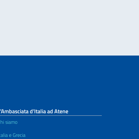
Italiano nel Mondo – messaggio del Vice Vresidente del Consiglio e Ministro 
’Ambasciata d’Italia ad Atene
hi siamo
talia e Grecia