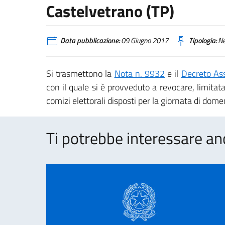
Castelvetrano (TP)
Data pubblicazione:
09 Giugno 2017
Tipologia:
N
Si trasmettono la
Nota n. 9932
e il
Decreto Ass
con il quale si è provveduto a revocare, limita
comizi elettorali disposti per la giornata di do
Ti potrebbe interessare an