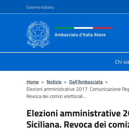
Salta al contenuto
Governo Italiano
Intestazione sito, social 
Ambasciata d'Italia Atene
Sito Ufficiale Ambasciata d'Italia a
Chi s
Home
>
Notizie
>
Dall’Ambasciata
>
Elezioni amministrative 2017. Comunicazione Regi
Revoca dei comizi elettorali...
Elezioni amministrative 
Siciliana. Revoca dei comi