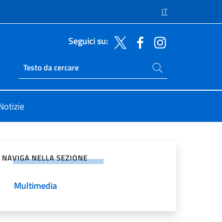
IT
Seguici su:
Cerca nel sito
Ricerca sito live
Notizie
vidi sui Social Network
NAVIGA NELLA SEZIONE
Multimedia