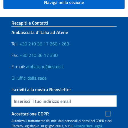
Naviga nella sezione
Sezione footer
Recapiti e Contatti
Ambasciata d’Italia ad Atene
Tel.:
+30 210 36 17 260 / 263
Fax:
+30 210 36 17 330
E-mail:
ambatene@esteri.it
Gli uffici della sede
Iscriviti alla nostra Newsletter
Inserisci la tua email
Accettazione GDPR
Autorizzo il trattamento dei miei dati personali ai sensi del GDPR e del
Decreto Legislativo 30 giugno 2003, n.196
Privacy
Note Legali