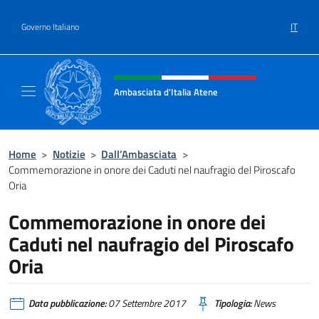
Salta al contenuto
IT
Governo Italiano
Intestazione sito, social e menù
Ambasciata d'Italia Atene
Sito Ufficiale Ambasciata d'Italia a Atene
Home
>
Notizie
>
Dall’Ambasciata
>
Commemorazione in onore dei Caduti nel naufragio del Piroscafo
Oria
Commemorazione in onore dei
Caduti nel naufragio del Piroscafo
Oria
Data pubblicazione:
07 Settembre 2017
Tipologia:
News