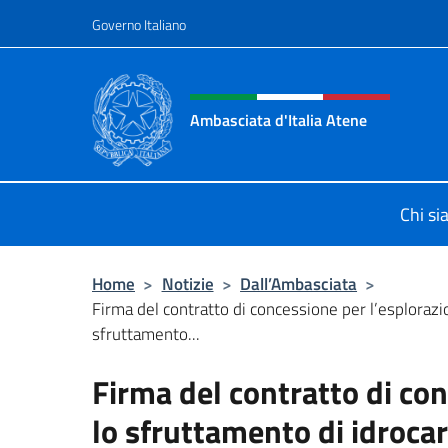
Salta al contenuto
Governo Italiano
Intestazione sito, social 
Ambasciata d'Italia Atene
Sito Ufficiale Ambasciata d'Italia a
Chi s
Home
>
Notizie
>
Dall’Ambasciata
>
Firma del contratto di concessione per l’esplorazi
sfruttamento...
Firma del contratto di con
lo sfruttamento di idrocar