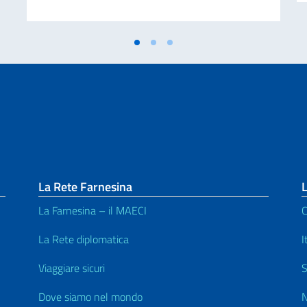
La Rete Farnesina
L
La Farnesina – il MAECI
C
La Rete diplomatica
I
Viaggiare sicuri
S
Dove siamo nel mondo
N