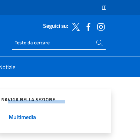
IT
Seguici su:
Cerca nel sito
Ricerca sito live
Notizie
vidi sui Social Network
NAVIGA NELLA SEZIONE
Multimedia