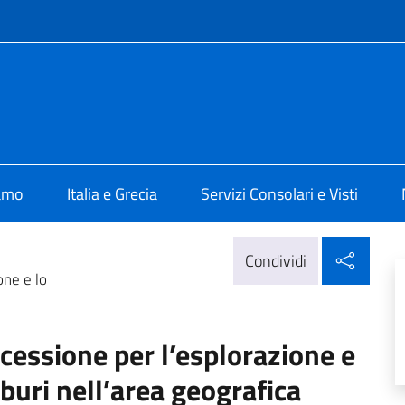
e menù
 Atene
iamo
Italia e Grecia
Servizi Consolari e Visti
Condi
Condividi
one e lo
cessione per l’esplorazione e
buri nell’area geografica