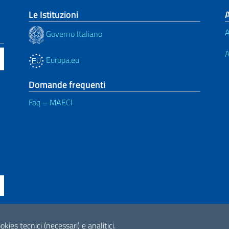
Le Istituzioni
A
Governo Italiano
A
Europa.eu
Domande frequenti
Faq – MAECI
ne di accessibilità
okies tecnici (necessari) e analitici.
2026 Copyright Min