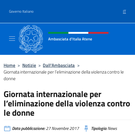
Salta al contenuto
IT
Governo Italiano
Intestazione sito, social e menù
Ambasciata d'Italia Atene
Sito Ufficiale Ambasciata d'Italia a Atene
Home
>
Notizie
>
Dall’Ambasciata
>
Giornata internazionale per l’eliminazione della violenza contro le
donne
Giornata internazionale per
l’eliminazione della violenza contro
le donne
Data pubblicazione:
27 Novembre 2017
Tipologia:
News