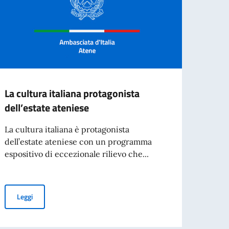
La cultura italiana protagonista
Elez
dell’estate ateniese
Nel 20
per il
La cultura italiana è protagonista
dell’estate ateniese con un programma
espositivo di eccezionale rilievo che...
Leg
La cultura italiana protagonista dell’estate ateniese
Leggi
 per i Cittadini di 70 anni