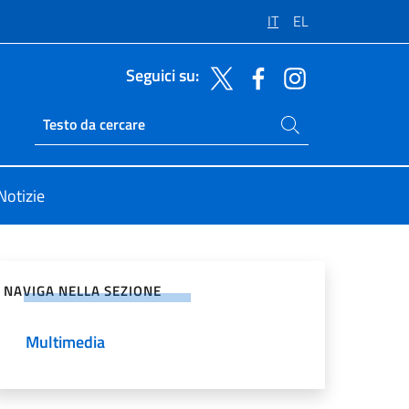
IT
EL
Seguici su:
Cerca nel sito
Ricerca sito live
Notizie
vidi sui Social Network
NAVIGA NELLA SEZIONE
Multimedia