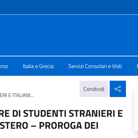
e menù
 Atene
iamo
Italia e Grecia
Servizi Consolari e Visti
Condi
Condividi
I E ITALIANI...
RE DI STUDENTI STRANIERI E
’ESTERO – PROROGA DEI