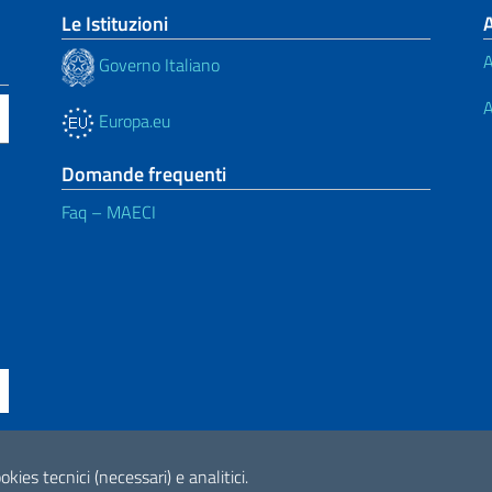
Le Istituzioni
A
Governo Italiano
A
Europa.eu
Domande frequenti
Faq – MAECI
ne di accessibilità
okies tecnici (necessari) e analitici.
2026 Copyright Min