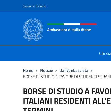
Salta al contenuto
Governo Italiano
Intestazione sito, social 
Ambasciata d'Italia Atene
Sito Ufficiale Ambasciata d'Italia a
Chi s
Home
>
Notizie
>
Dall’Ambasciata
>
BORSE DI STUDIO A FAVORE DI STUDENTI STRANIER
BORSE DI STUDIO A FAVO
ITALIANI RESIDENTI ALL
TERMINI