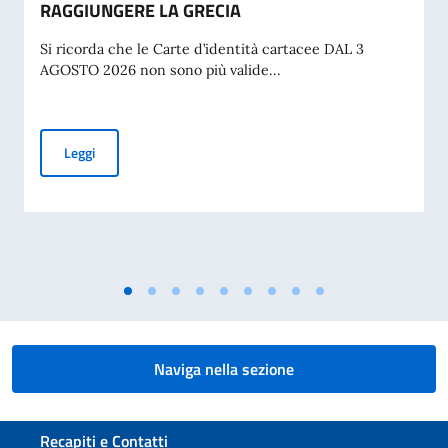
RAGGIUNGERE LA GRECIA
Si ricorda che le Carte d’identità cartacee DAL 3
AGOSTO 2026 non sono più valide...
AVVISO AI CITTADINI ITALIANI IN PROCINTO DI RAGGIUNG
Leggi
Naviga nella sezione
Sezione footer
Recapiti e Contatti