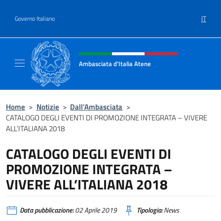
Salta al contenuto
IT
Governo Italiano
Intestazione sito, social e menù
Ambasciata d'Italia Atene
Sito Ufficiale Ambasciata d'Italia a Atene
Home
>
Notizie
>
Dall’Ambasciata
>
CATALOGO DEGLI EVENTI DI PROMOZIONE INTEGRATA – VIVERE
ALL’ITALIANA 2018
CATALOGO DEGLI EVENTI DI
PROMOZIONE INTEGRATA –
VIVERE ALL’ITALIANA 2018
Data pubblicazione:
02 Aprile 2019
Tipologia:
News