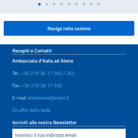
Naviga nella sezione
Sezione footer
Recapiti e Contatti
Ambasciata d’Italia ad Atene
Tel.:
+30 210 36 17 260 / 263
Fax:
+30 210 36 17 330
E-mail:
ambatene@esteri.it
Gli uffici della sede
Iscriviti alla nostra Newsletter
Inserisci la tua email