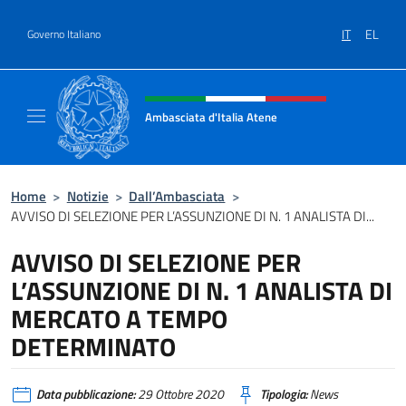
Salta al contenuto
IT
EL
Governo Italiano
Intestazione sito, social e menù
Ambasciata d'Italia Atene
Sito Ufficiale Ambasciata d'Italia a Atene
Home
>
Notizie
>
Dall’Ambasciata
>
AVVISO DI SELEZIONE PER L’ASSUNZIONE DI N. 1 ANALISTA DI...
AVVISO DI SELEZIONE PER
L’ASSUNZIONE DI N. 1 ANALISTA DI
MERCATO A TEMPO
DETERMINATO
Data pubblicazione:
29 Ottobre 2020
Tipologia:
News