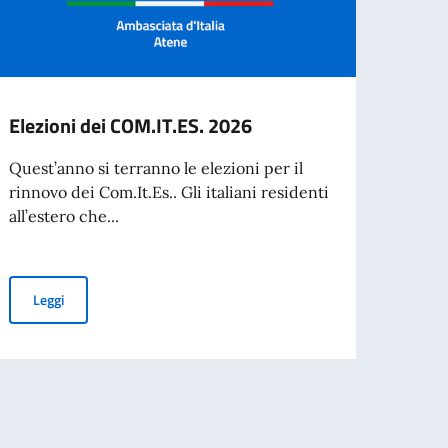
Elezioni dei COM.IT.ES. 2026
Valid
d’Ide
Quest’anno si terranno le elezioni per il
Citta
rinnovo dei Com.It.Es.. Gli italiani residenti
all’estero che...
VALID
D’IDE
CITTA
Elezioni dei COM.IT.ES. 2026
Leggi
UNGERE LA GRECIA
Leg