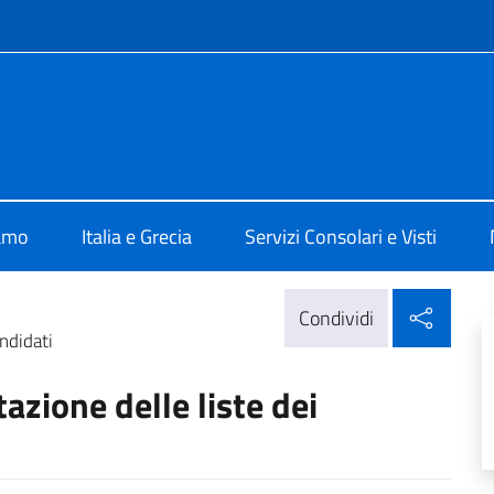
e menù
 Atene
iamo
Italia e Grecia
Servizi Consolari e Visti
Condi
Condividi
ndidati
azione delle liste dei