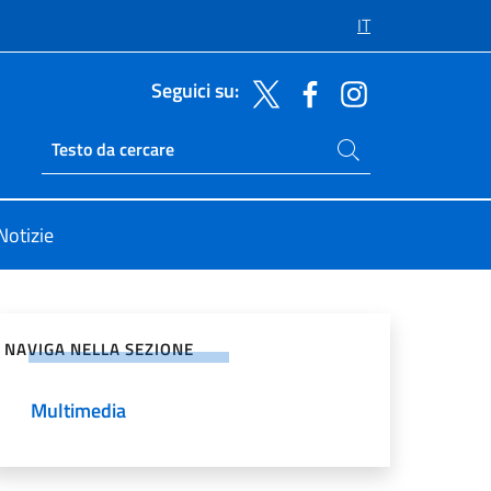
IT
Seguici su:
Cerca nel sito
Ricerca sito live
Notizie
vidi sui Social Network
NAVIGA NELLA SEZIONE
Multimedia