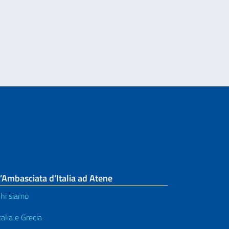
Italiano nel Mondo – messaggio del Vice Vresidente del Consiglio e Ministro 
’Ambasciata d’Italia ad Atene
hi siamo
talia e Grecia