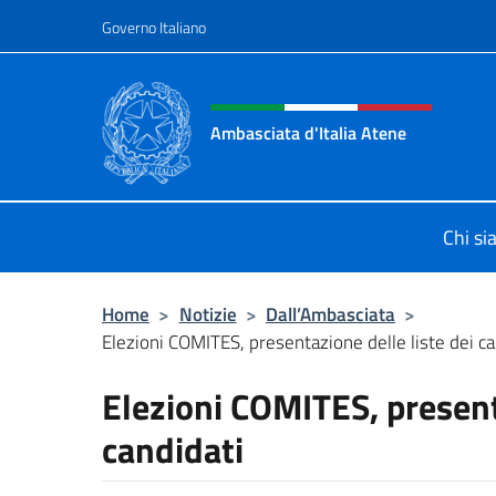
Salta al contenuto
Governo Italiano
Intestazione sito, social 
Ambasciata d'Italia Atene
Sito Ufficiale Ambasciata d'Italia a
Chi s
Home
>
Notizie
>
Dall’Ambasciata
>
Elezioni COMITES, presentazione delle liste dei ca
Elezioni COMITES, present
candidati