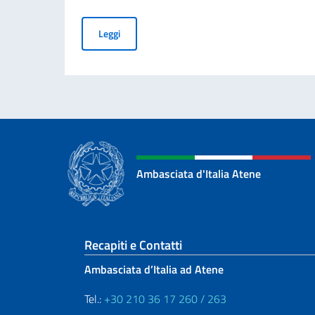
Commemorazione del 70° anniversario della Trag
Leggi
Ambasciata d'Italia Atene
Sezione footer
Recapiti e Contatti
Ambasciata d’Italia ad Atene
Tel.:
+30 210 36 17 260 / 263