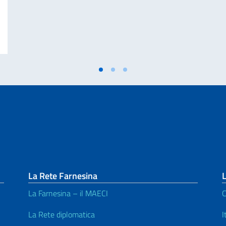
edia di Marcinelle e della 25a giornata Nazionale del Sacrificio del Lavoro 
La Rete Farnesina
L
La Farnesina – il MAECI
C
La Rete diplomatica
I