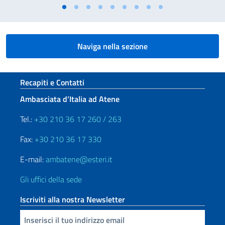
Naviga nella sezione
Sezione footer
Recapiti e Contatti
Ambasciata d’Italia ad Atene
Tel.:
+30 210 36 17 260 / 263
Fax:
+30 210 36 17 330
E-mail:
ambatene@esteri.it
Gli uffici della sede
Iscriviti alla nostra Newsletter
Inserisci la tua email