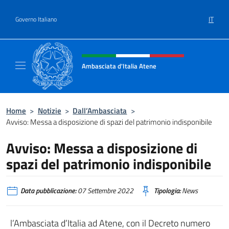
Salta al contenuto
IT
Governo Italiano
Intestazione sito, social e menù
Ambasciata d'Italia Atene
Sito Ufficiale Ambasciata d'Italia a Atene
Home
>
Notizie
>
Dall’Ambasciata
>
Avviso: Messa a disposizione di spazi del patrimonio indisponibile
Avviso: Messa a disposizione di
spazi del patrimonio indisponibile
Data pubblicazione:
07 Settembre 2022
Tipologia:
News
l’Ambasciata d’Italia ad Atene, con il Decreto numero