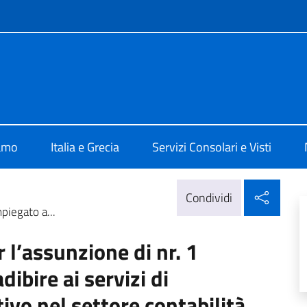
e menù
 Atene
iamo
Italia e Grecia
Servizi Consolari e Visti
Condi
Condividi
piegato a...
 l’assunzione di nr. 1
ibire ai servizi di
ivo nel settore contabilità