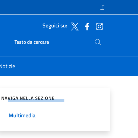
IT
Seguici su:
Cerca nel sito
Ricerca sito live
Notizie
vidi sui Social Network
NAVIGA NELLA SEZIONE
Multimedia