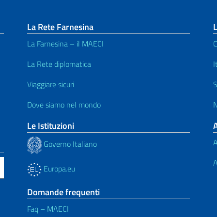
La Rete Farnesina
L
La Farnesina – il MAECI
C
La Rete diplomatica
I
Viaggiare sicuri
S
Dove siamo nel mondo
N
Le Istituzioni
A
Governo Italiano
A
Europa.eu
Domande frequenti
Faq – MAECI