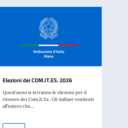
Elezioni dei COM.IT.ES. 2026
Valid
d’Ide
Quest’anno si terranno le elezioni per il
Citta
rinnovo dei Com.It.Es.. Gli italiani residenti
all’estero che...
VALID
D’IDE
CITTA