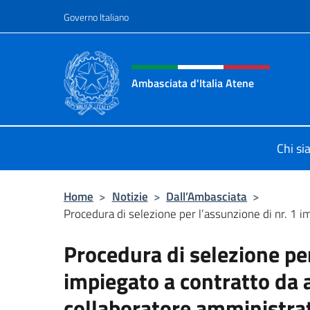
Salta al contenuto
Governo Italiano
Intestazione sito, social 
Ambasciata d'Italia Atene
Sito Ufficiale Ambasciata d'Italia a
Chi s
Home
>
Notizie
>
Dall’Ambasciata
>
Procedura di selezione per l’assunzione di nr. 1 im
Procedura di selezione per
impiegato a contratto da ad
collaboratore amministrat