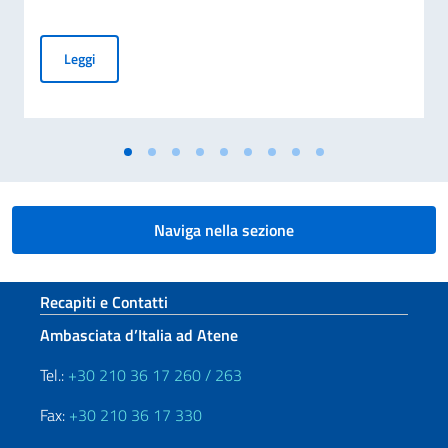
Commemorazione del 70° anniversario della Tragedia di Marci
Leggi
Naviga nella sezione
Sezione footer
Recapiti e Contatti
Ambasciata d’Italia ad Atene
Tel.:
+30 210 36 17 260 / 263
Fax:
+30 210 36 17 330