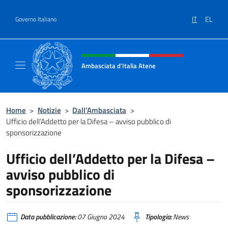
Salta al contenuto
IT
EL
Governo Italiano
Intestazione sito, social e menù
Ambasciata d'Italia Atene
Sito Ufficiale Ambasciata d'Italia a Atene
Home
>
Notizie
>
Dall’Ambasciata
>
Ufficio dell’Addetto per la Difesa – avviso pubblico di
sponsorizzazione
Ufficio dell’Addetto per la Difesa –
avviso pubblico di
sponsorizzazione
Data pubblicazione:
07 Giugno 2024
Tipologia:
News