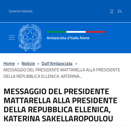
Salta al contenuto
IT
EL
Governo Italiano
Intestazione sito, social e menù
Ambasciata d'Italia Atene
Sito Ufficiale Ambasciata d'Italia a Atene
Home
>
Notizie
>
Dall’Ambasciata
>
MESSAGGIO DEL PRESIDENTE MATTARELLA ALLA PRESIDENTE
DELLA REPUBBLICA ELLENICA, KATERINA...
MESSAGGIO DEL PRESIDENTE
MATTARELLA ALLA PRESIDENTE
DELLA REPUBBLICA ELLENICA,
KATERINA SAKELLAROPOULOU