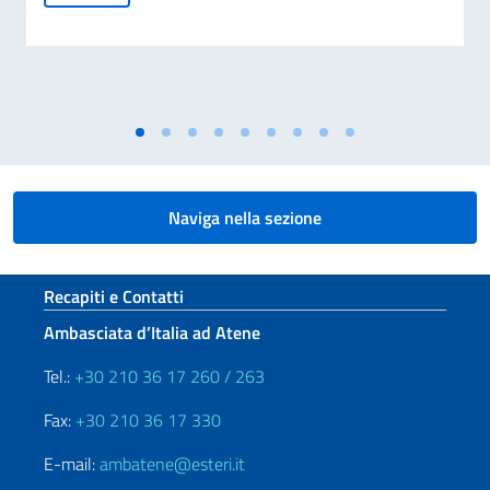
Naviga nella sezione
Sezione footer
Recapiti e Contatti
Ambasciata d’Italia ad Atene
Tel.:
+30 210 36 17 260 / 263
Fax:
+30 210 36 17 330
E-mail:
ambatene@esteri.it