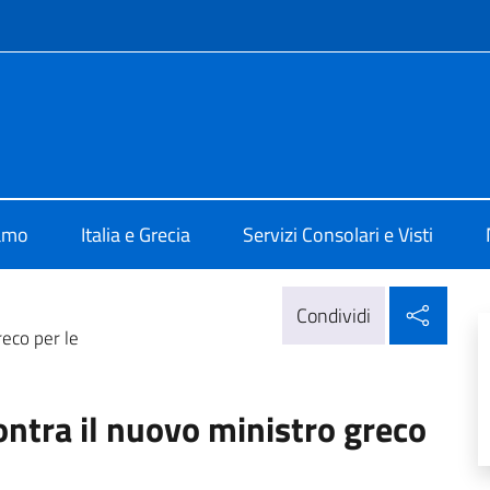
e menù
 Atene
iamo
Italia e Grecia
Servizi Consolari e Visti
Condi
Condividi
reco per le
ontra il nuovo ministro greco