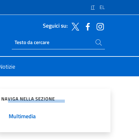
IT
EL
Seguici su:
Cerca nel sito
Ricerca sito live
Notizie
vidi sui Social Network
NAVIGA NELLA SEZIONE
Multimedia