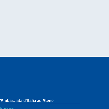
Italiano nel Mondo – messaggio del Vice Vresidente del Consiglio e Ministro 
’Ambasciata d’Italia ad Atene
hi siamo