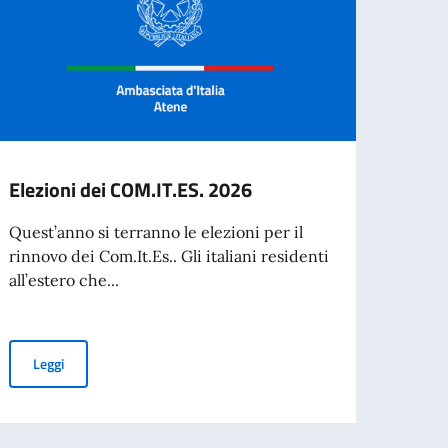
Elezioni dei COM.IT.ES. 2026
Valid
d’Ide
Quest’anno si terranno le elezioni per il
Citta
rinnovo dei Com.It.Es.. Gli italiani residenti
all’estero che...
VALID
D’IDE
CITTA
Elezioni dei COM.IT.ES. 2026
Leggi
UNGERE LA GRECIA
Leg