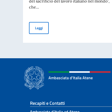
del sacrificio del lavoro italiano nel mondo”,
che...
Commemorazione del 70° anniversario della Trag
Leggi
Ambasciata d'Italia Atene
Sezione footer
Recapiti e Contatti
Ambasciata d’Italia ad Atene