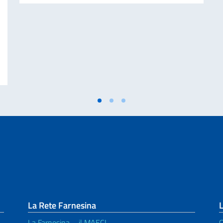
edia di Marcinelle e della 25a giornata Nazionale del Sacrificio del Lavoro 
La Rete Farnesina
L
La Farnesina – il MAECI
C