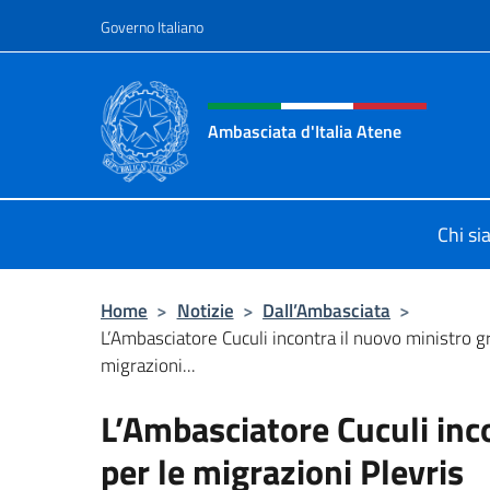
Salta al contenuto
Governo Italiano
Intestazione sito, social 
Ambasciata d'Italia Atene
Sito Ufficiale Ambasciata d'Italia a
Chi s
Home
>
Notizie
>
Dall’Ambasciata
>
L’Ambasciatore Cuculi incontra il nuovo ministro g
migrazioni...
L’Ambasciatore Cuculi inc
per le migrazioni Plevris