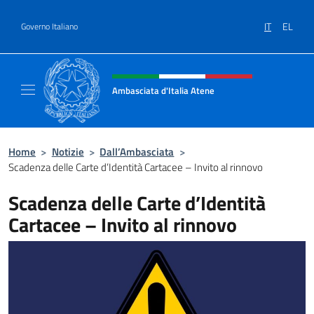
Salta al contenuto
IT
EL
Governo Italiano
Intestazione sito, social e menù
Ambasciata d'Italia Atene
Sito Ufficiale Ambasciata d'Italia a Atene
Home
>
Notizie
>
Dall’Ambasciata
>
Scadenza delle Carte d’Identità Cartacee – Invito al rinnovo
Scadenza delle Carte d’Identità
Cartacee – Invito al rinnovo