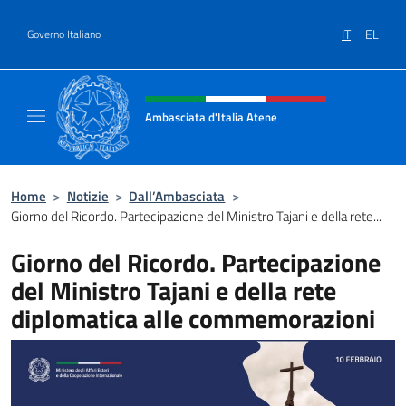
Salta al contenuto
IT
EL
Governo Italiano
Intestazione sito, social e menù
Ambasciata d'Italia Atene
Sito Ufficiale Ambasciata d'Italia a Atene
Home
>
Notizie
>
Dall’Ambasciata
>
Giorno del Ricordo. Partecipazione del Ministro Tajani e della rete...
Giorno del Ricordo. Partecipazione
del Ministro Tajani e della rete
diplomatica alle commemorazioni