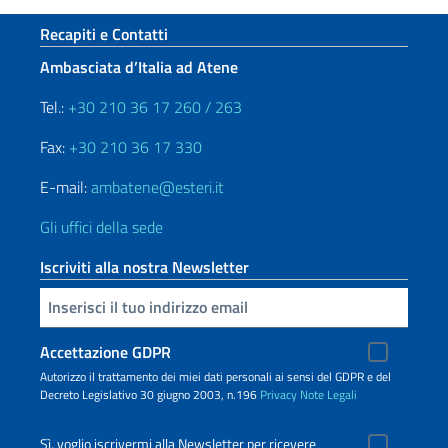
Sezione footer
Recapiti e Contatti
Ambasciata d’Italia ad Atene
Tel.:
+30 210 36 17 260 / 263
Fax:
+30 210 36 17 330
E-mail:
ambatene@esteri.it
Gli uffici della sede
Iscriviti alla nostra Newsletter
Inserisci la tua email
Accettazione GDPR
Autorizzo il trattamento dei miei dati personali ai sensi del GDPR e del
Decreto Legislativo 30 giugno 2003, n.196
Privacy
Note Legali
Sì, voglio iscrivermi alla Newsletter per ricevere