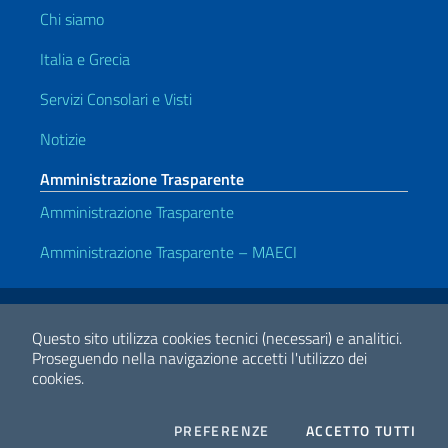
Chi siamo
Italia e Grecia
Servizi Consolari e Visti
Notizie
Amministrazione Trasparente
Amministrazione Trasparente
Amministrazione Trasparente – MAECI
Link Utili
Note legali
Privacy e cookie policy
Dichiarazione di accessibilità
Questo sito utilizza cookies tecnici (necessari) e analitici.
Proseguendo nella navigazione accetti l'utilizzo dei
cookies.
2026 Copyright Ministero degli Affari Esteri e della Cooperazione
Internazionale
COOKIES
I CO
PREFERENZE
ACCETTO TUTTI