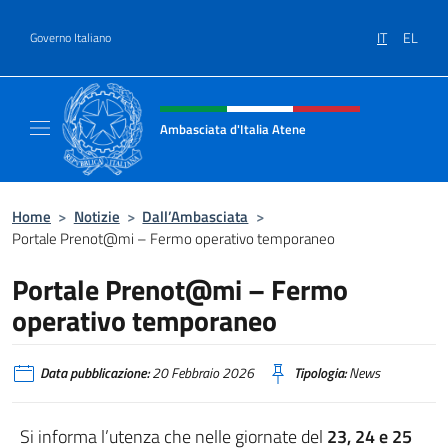
Salta al contenuto
IT
EL
Governo Italiano
Intestazione sito, social e menù
Ambasciata d'Italia Atene
Sito Ufficiale Ambasciata d'Italia a Atene
Home
>
Notizie
>
Dall’Ambasciata
>
Portale Prenot@mi – Fermo operativo temporaneo
Portale Prenot@mi – Fermo
operativo temporaneo
Data pubblicazione:
20 Febbraio 2026
Tipologia:
News
Si informa l’utenza che nelle giornate del
23, 24 e 25