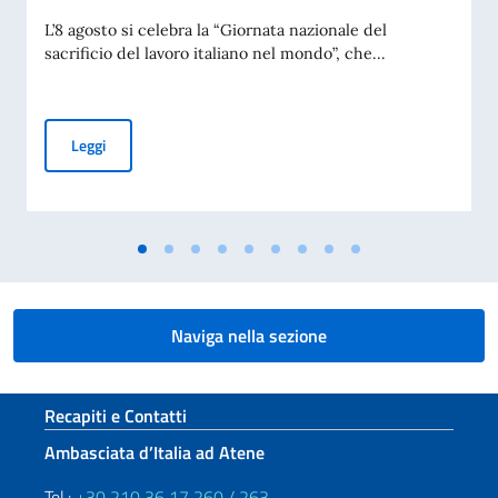
L’8 agosto si celebra la “Giornata nazionale del
sacrificio del lavoro italiano nel mondo”, che...
Commemorazione del 70° anniversario della Tragedia di Marci
Leggi
Naviga nella sezione
Sezione footer
Recapiti e Contatti
Ambasciata d’Italia ad Atene
Tel.:
+30 210 36 17 260 / 263