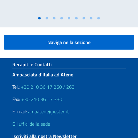
Naviga nella sezione
Sezione footer
Recapiti e Contatti
Ambasciata d’Italia ad Atene
Tel.:
+30 210 36 17 260 / 263
Fax:
+30 210 36 17 330
E-mail:
ambatene@esteri.it
Gli uffici della sede
Iscriviti alla nostra Newsletter