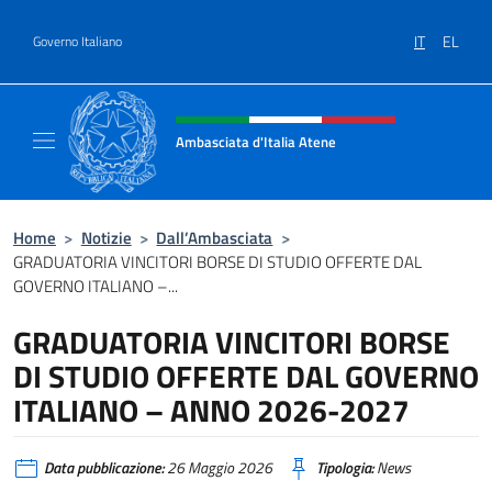
Salta al contenuto
IT
EL
Governo Italiano
Intestazione sito, social e menù
Ambasciata d'Italia Atene
Sito Ufficiale Ambasciata d'Italia a Atene
Home
>
Notizie
>
Dall’Ambasciata
>
GRADUATORIA VINCITORI BORSE DI STUDIO OFFERTE DAL
GOVERNO ITALIANO –...
GRADUATORIA VINCITORI BORSE
DI STUDIO OFFERTE DAL GOVERNO
ITALIANO – ANNO 2026-2027
Data pubblicazione:
26 Maggio 2026
Tipologia:
News