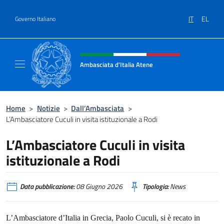
Salta al contenuto
IT
EL
Governo Italiano
Intestazione sito, social e menù
Ambasciata d'Italia Atene
Sito Ufficiale Ambasciata d'Italia a Atene
Home
>
Notizie
>
Dall’Ambasciata
>
L’Ambasciatore Cuculi in visita istituzionale a Rodi
L’Ambasciatore Cuculi in visita
istituzionale a Rodi
Data pubblicazione:
08 Giugno 2026
Tipologia:
News
L’Ambasciatore d’Italia in Grecia, Paolo Cuculi, si è recato in