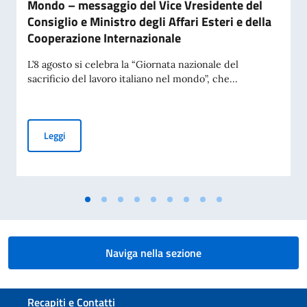
Mondo – messaggio del Vice Vresidente del
Consiglio e Ministro degli Affari Esteri e della
Cooperazione Internazionale
L’8 agosto si celebra la “Giornata nazionale del
sacrificio del lavoro italiano nel mondo”, che...
Commemorazione del 70° anniversario della Tragedia di Marci
Leggi
Naviga nella sezione
Sezione footer
Recapiti e Contatti