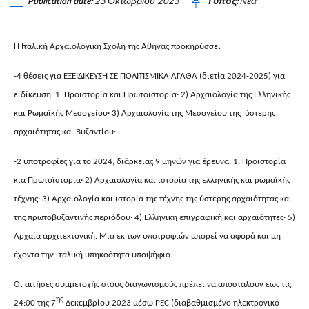
Publication date:
23 Οκτωβρίου 2023
Τύπος:
Νέα
Η Ιταλική Αρχαιολογική Σχολή της Αθήνας προκηρύσσει
-4 θέσεις για ΕΞΕΙΔΙΚΕΥΣΗ Σ
E
ΠΟΛΙΤΙΣΜΙΚΑ ΑΓΑΘΑ (διετία 2024-2025) για
ειδίκευση: 1. Προϊστορία και Πρωτοϊστορία· 2) Αρχαιολογία της Ελληνικής
και Ρωμαϊκής Μεσογείου· 3) Αρχαιολογία της Μεσογείου της ύστερης
αρχαιότητας και Βυζαντίου·
-2 υποτροφίες για το 2024, διάρκειας 9 μηνών για έρευνα: 1. Προϊστορία
κια Πρωτοϊστορία· 2) Αρχαιολογία και ιστορία της ελληνικής και ρωμαϊκής
τέχνης· 3) Αρχαιολογία και ιστορία της τέχνης της ύστερης αρχαιότητας και
της πρωτοβυζαντινής περιόδου· 4) Ελληνική επιγραφική και αρχαιότητες· 5)
Αρχαία αρχιτεκτονική. Μια εκ των υποτροφιών μπορεί να αφορά και μη
έχοντα την ιταλική υπηκοότητα υποψήφιο.
Οι αιτήσες συμμετοχής στους διαγωνισμούς πρέπει να αποσταλούν έως τις
ης
24:00 της 7
Δεκεμβρίου 2023 μέσω
PEC
(διαβαθμισμένο ηλεκτρονικό