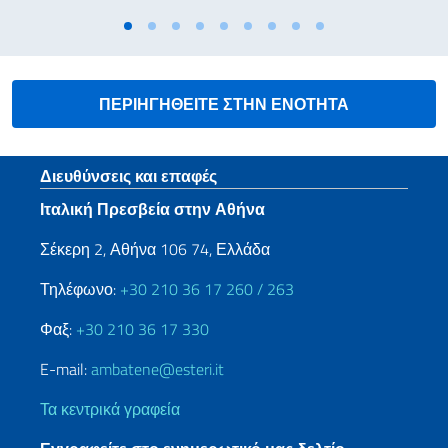
ΠΕΡΙΗΓΗΘΕΙΤΕ ΣΤΗΝ ΕΝΟΤΗΤΑ
Footer section
Διευθύνσεις και επαφές
Ιταλική Πρεσβεία στην Αθήνα
Σέκερη 2, Αθήνα 106 74, Ελλάδα
Τηλέφωνο:
+30 210 36 17 260 / 263
Φαξ:
+30 210 36 17 330
E-mail:
ambatene@esteri.it
Τα κεντρικά γραφεία