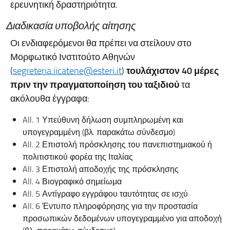
ερευνητική δραστηριότητα.
Διαδικασία
υ
π
οβολής
αίτησης
Οι ενδιαφερόμενοι θα πρέπει να στείλουν στο
Μορφωτικό Ινστιτούτο Αθηνών
(
segreteria.iicatene@esteri.it
)
τουλάχιστον
40
μέρες
π
ριν
την
π
ραγματο
π
οίηση
του
ταξιδιού
τα
ακόλουθα έγγραφα:
All. 1 Υπεύθυνη δήλωση συμπληρωμένη και
υπογεγραμμένη (βλ. παρακάτω σύνδεσμο)
All. 2 Επιστολή πρόσκλησης του πανεπιστημιακού ή
πολιτιστικού φορέα της Ιταλίας
All. 3 Επιστολή αποδοχής της πρόσκλησης
All. 4 Βιογραφικό σημείωμα
All. 5 Αντίγραφο εγγράφου ταυτότητας σε ισχύ
All. 6 Έντυπο πληροφόρησης για την προστασία
προσωπικών δεδομένων υπογεγραμμένο για αποδοχή