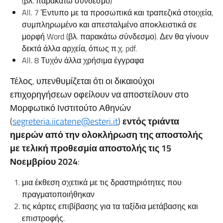
(βλ. παρακάτω σύνδεσμο)
All. 7 Έντυπο με τα προσωπικά και τραπεζικά στοιχεία,
συμπληρωμένο και απεσταλμένο αποκλειστικά σε
μορφή Word (βλ. παρακάτω σύνδεσμο). Δεν θα γίνουν
δεκτά άλλα αρχεία, όπως π.χ. pdf.
All. 8 Τυχόν άλλα χρήσιμα έγγραφα
Τέλος, υπενθυμίζεται ότι οι δικαιούχοι
επιχορηγήσεων οφείλουν να αποστείλουν στο
Μορφωτικό Ινστιτούτο Αθηνών
(
segreteria.iicatene@esteri.it
)
εντός
τριάντα
ημερών
α
π
ό
την
ολοκλήρωση
της
α
π
οστολής
με τελική προθεσμία αποστολής τις 15
Νοεμβρίου 2024
:
μια έκθεση σχετικά με τις δραστηριότητες που
πραγματοποιήθηκαν
τις κάρτες επιβίβασης για τα ταξίδια μετάβασης και
επιστροφής.