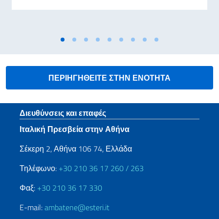
ΠΕΡΙΗΓΗΘΕΙΤΕ ΣΤΗΝ ΕΝΟΤΗΤΑ
Footer section
Διευθύνσεις και επαφές
Ιταλική Πρεσβεία στην Αθήνα
Σέκερη 2, Αθήνα 106 74, Ελλάδα
Τηλέφωνο:
+30 210 36 17 260 / 263
Φαξ:
+30 210 36 17 330
E-mail:
ambatene@esteri.it