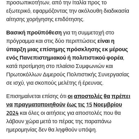
προσωπικοτήτων, από την Ιταλία προς το
εξωτερικό, εφαρμόζοντας την ακόλουθη διαδικασία
αίτησης χορήγησης επιδότησης.
Βασική
π
ροϋ
π
όθεση
για τη συμμετοχή στο
πρόγραμμα και στις δύο περιπτώσεις
είναι
η
ύ
π
αρξη
μιας
ε
π
ίσημης
π
ρόσκλησης
εκ
μέρους
ενός
Πανε
π
ιστημιακού
ή
π
ολιτιστικού
φορέα
,
κατά προτίμηση στο πλαίσιο Συμφωνιών και
Πρωτοκόλλων Διμερούς Πολιτιστικής Συνεργασίας
σε ισχύ, για σκοπούς μελέτης ή έρευνας.
Επισημαίνεται επίσης ότι
οι
α
π
οστολές
θα
π
ρέ
π
ει
να
π
ραγματο
π
οιηθούν
έως
τις
15
Νοεμβρίου
202
4
και όλες οι αιτήσεις για αποστολές που θα
λάβουν χώρα μετά το πέρας της παραπάνω
ημερομηνίας δεν θα ληφθούν υπόψη.