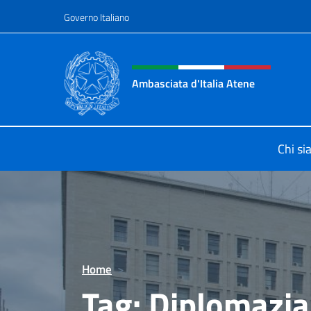
Salta al contenuto
Governo Italiano
Intestazione sito, social 
Ambasciata d'Italia Atene
Sito Ufficiale Ambasciata d'Italia a
Chi s
Home
>
Tag:
Diplomazia