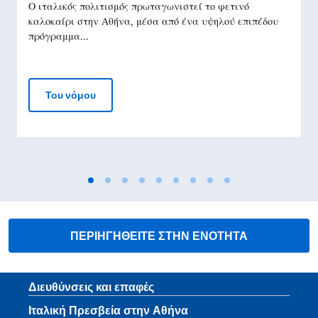
Ο ιταλικός πολιτισμός πρωταγωνιστεί το φετινό
καλοκαίρι στην Αθήνα, μέσα από ένα υψηλού επιπέδου
πρόγραμμα...
Ο ιταλικός πολιτισμός πρωταγωνιστεί στο αθ
Του νόμου
ΠΕΡΙΗΓΗΘΕΙΤΕ ΣΤΗΝ ΕΝΟΤΗΤΑ
Footer section
Διευθύνσεις και επαφές
Ιταλική Πρεσβεία στην Αθήνα