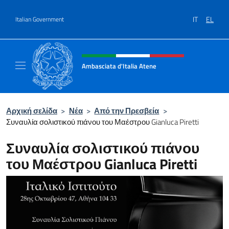
Go to content
IT
EL
Italian Government
Header, social and menu of site
Ambasciata d'Italia Atene
Sito Ufficiale Ambasciata d'Italia a Atene
Αρχική σελίδα
>
Νέα
>
Από την Πρεσβεία
>
Συναυλία σολιστικού πιάνου του Μαέστρου Gianluca Piretti
Συναυλία σολιστικού πιάνου
του Μαέστρου Gianluca Piretti