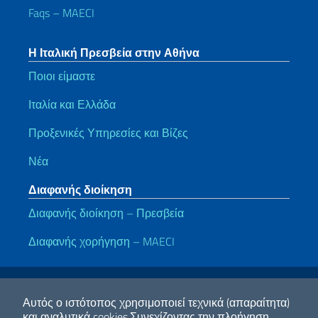
Faqs – MAECI
Η Ιταλική Πρεσβεία στην Αθήνα
Ποιοι είμαστε
Ιταλία και Ελλάδα
Προξενικές Υπηρεσίες και Βίζες
Νέα
Διαφανής διοίκηση
Διαφανής διοίκηση – Πρεσβεία
Διαφανής χορήγηση – MAECI
Χρήσιμοι σύνδεσμοι
Note legali
Privacy e cookie policy
Dichiarazione di accessibilità
Αυτός ο ιστότοπος χρησιμοποιεί τεχνικά (απαραίτητα)
και αναλυτικά cookies.
Συνεχίζοντας την πλοήγηση,