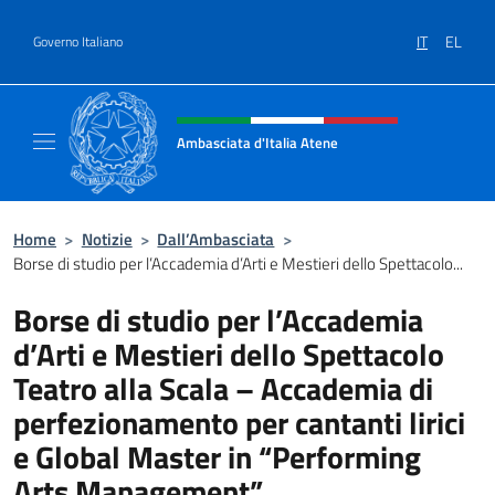
Salta al contenuto
IT
EL
Governo Italiano
Intestazione sito, social e menù
Ambasciata d'Italia Atene
Sito Ufficiale Ambasciata d'Italia a Atene
Home
>
Notizie
>
Dall’Ambasciata
>
Borse di studio per l’Accademia d’Arti e Mestieri dello Spettacolo...
Borse di studio per l’Accademia
d’Arti e Mestieri dello Spettacolo
Teatro alla Scala – Accademia di
perfezionamento per cantanti lirici
e Global Master in “Performing
Arts Management”