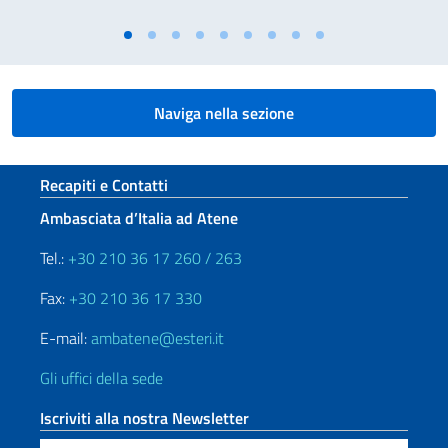
Naviga nella sezione
Sezione footer
Recapiti e Contatti
Ambasciata d’Italia ad Atene
Tel.:
+30 210 36 17 260 / 263
Fax:
+30 210 36 17 330
E-mail:
ambatene@esteri.it
Gli uffici della sede
Iscriviti alla nostra Newsletter