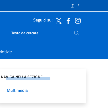
IT
EL
Seguici su:
Cerca nel sito
Ricerca sito live
Notizie
vidi sui Social Network
NAVIGA NELLA SEZIONE
Multimedia