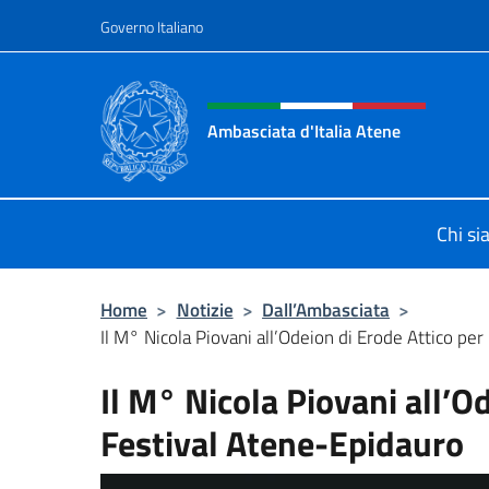
Salta al contenuto
Governo Italiano
Intestazione sito, social 
Ambasciata d'Italia Atene
Sito Ufficiale Ambasciata d'Italia a
Chi s
Home
>
Notizie
>
Dall’Ambasciata
>
Il M° Nicola Piovani all’Odeion di Erode Attico per il
Il M° Nicola Piovani all’Od
Festival Atene-Epidauro