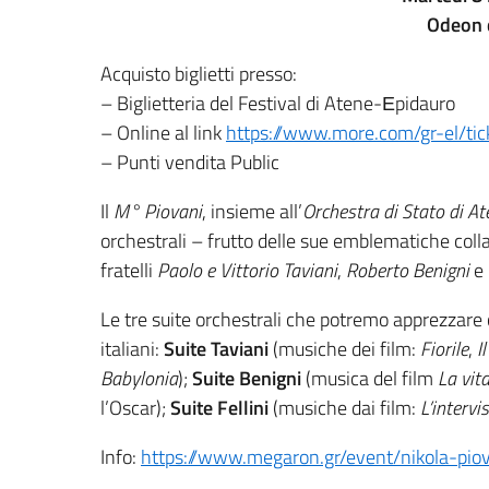
Odeon d
Acquisto biglietti presso:
– Biglietteria del Festival di Atene-Εpidauro
– Online al link
https://www.more.com/gr-el/tic
– Punti vendita Public
Il
M° Piovani
, insieme all’
Orchestra di Stato di At
orchestrali – frutto delle sue emblematiche colla
fratelli
Paolo e Vittorio Taviani
,
Roberto Benigni
e
Le tre suite orchestrali che potremo apprezzare c
italiani:
Suite Taviani
(musiche dei film:
Fiorile
,
I
Babylonia
);
Suite Benigni
(musica del film
La vita
l’Oscar);
Suite Fellini
(musiche dai film:
L’intervi
Info:
https://www.megaron.gr/event/nikola-piov