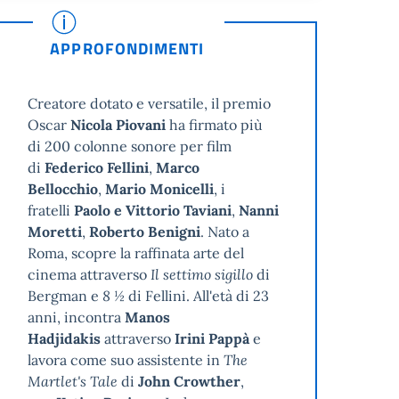
APPROFONDIMENTI
Creatore dotato e versatile, il premio
Oscar
Nicola Piovani
ha firmato più
di 200 colonne sonore per film
di
Federico Fellini
,
Marco
Bellocchio
,
Mario Monicelli
, i
fratelli
Paolo e Vittorio Taviani
,
Nanni
Moretti
,
Roberto Benigni
. Nato a
Roma, scopre la raffinata arte del
cinema attraverso
Il settimo sigillo
di
Bergman e
8 ½
di Fellini. All'età di 23
anni, incontra
Manos
Hadjidakis
attraverso
Irini Pappà
e
lavora come suo assistente in
The
Martlet's Tale
di
John Crowther
,