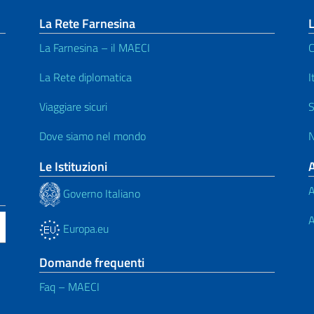
La Rete Farnesina
L
La Farnesina – il MAECI
C
La Rete diplomatica
I
Viaggiare sicuri
S
Dove siamo nel mondo
N
Le Istituzioni
A
Governo Italiano
A
Europa.eu
Domande frequenti
Faq – MAECI