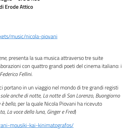
i Erode Attico
kets/music/nicola-piovani
ene
, presenta la sua musica attraverso tre suite
borazioni con quattro grandi poeti del cinema italiano: i
Federico Fellini
.
i portano in un viaggio nel mondo di tre grandi registi
l sole anche di notte
,
La notte di San Lorenzo
,
Buongiorno
 è bella
, per la quale Nicola Piovani ha ricevuto
sta
,
La voce della luna
,
Ginger e Fred
)
ani-mousiki-kai-kinimatografos/