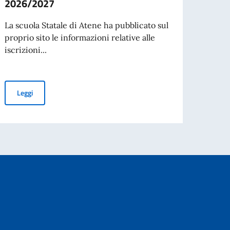
2026/2027
della
La scuola Statale di Atene ha pubblicato sul
I Soli
proprio sito le informazioni relative alle
hanno
iscrizioni...
music
diterranea”
Scuola Italiana di Atene. Iscrizioni aperte per l’anno scolastico
Leggi
Leg