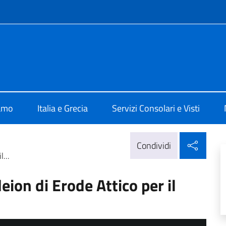
e menù
 Atene
iamo
Italia e Grecia
Servizi Consolari e Visti
Condi
Condividi
...
eion di Erode Attico per il