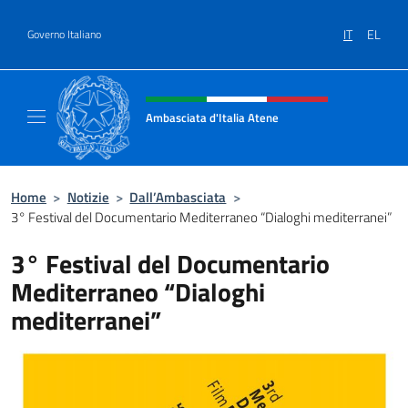
Salta al contenuto
IT
EL
Governo Italiano
Intestazione sito, social e menù
Ambasciata d'Italia Atene
Sito Ufficiale Ambasciata d'Italia a Atene
Home
>
Notizie
>
Dall’Ambasciata
>
3° Festival del Documentario Mediterraneo “Dialoghi mediterranei”
3° Festival del Documentario
Mediterraneo “Dialoghi
mediterranei”