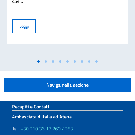
che...
La cultura italiana protagonista dell’estate ateniese
Leggi
Naviga nella sezione
Sezione footer
Recapiti e Contatti
Ambasciata d’Italia ad Atene
Tel.:
+30 210 36 17 260 / 263