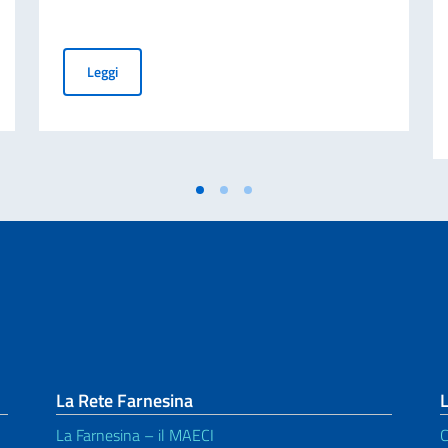
eniese
L’Ambasciatore Cuculi inaugura ad Atene la mostra “Me
Leggi
La Rete Farnesina
L
La Farnesina – il MAECI
C