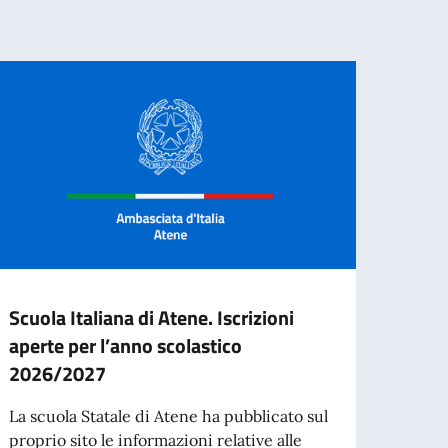
Scuola Italiana di Atene. Iscrizioni
Conce
aperte per l’anno scolastico
Venet
2026/2027
della
La scuola Statale di Atene ha pubblicato sul
I Soli
proprio sito le informazioni relative alle
hanno