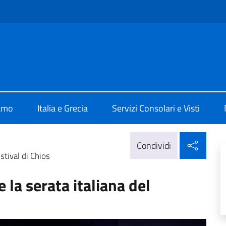
e menù
 Atene
iamo
Italia e Grecia
Servizi Consolari e Visti
Condi
Condividi
stival di Chios
 la serata italiana del