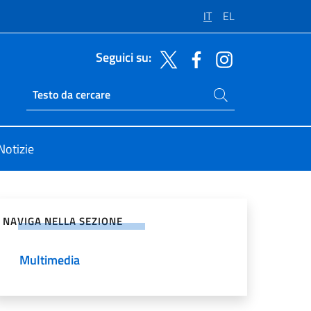
IT
EL
Seguici su:
Cerca nel sito
Ricerca sito live
Notizie
vidi sui Social Network
NAVIGA NELLA SEZIONE
Multimedia