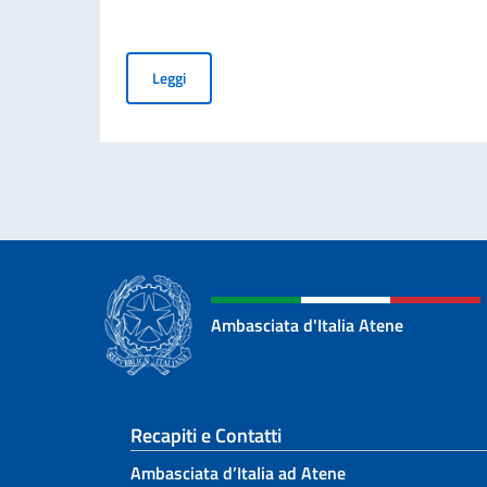
La cultura italiana protagonista dell’estate at
Leggi
Ambasciata d'Italia Atene
Sezione footer
Recapiti e Contatti
Ambasciata d’Italia ad Atene