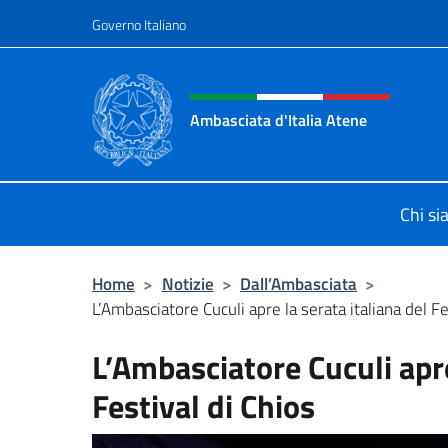
Salta al contenuto
Governo Italiano
Intestazione sito, social 
Ambasciata d'Italia Atene
Sito Ufficiale Ambasciata d'Italia a
Chi s
Home
>
Notizie
>
Dall’Ambasciata
>
L’Ambasciatore Cuculi apre la serata italiana del Fe
L’Ambasciatore Cuculi apre
Festival di Chios