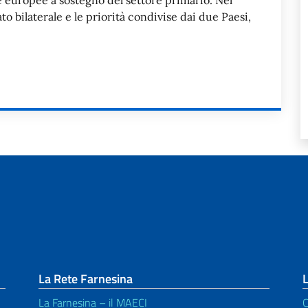
che europee a sostegno del settore primario. Nel
to bilaterale e le priorità condivise dai due Paesi,
La Rete Farnesina
L
La Farnesina – il MAECI
C