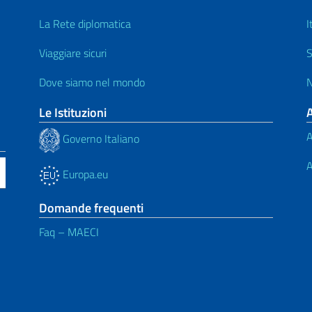
La Rete diplomatica
I
Viaggiare sicuri
S
Dove siamo nel mondo
N
Le Istituzioni
A
Governo Italiano
A
Europa.eu
Domande frequenti
Faq – MAECI