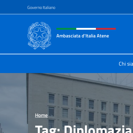
Salta al contenuto
Governo Italiano
Intestazione sito, social 
Ambasciata d'Italia Atene
Sito Ufficiale Ambasciata d'Italia a
Chi s
Home
>
Tag:
Diplomazia