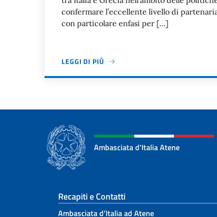
tra Italia e Grecia nell’ambito delle politi
confermare l’eccellente livello di partenaria
con particolare enfasi per […]
LEGGI DI PIÙ
Paginazione
Ambasciata d'Italia Atene
Sezione footer
Recapiti e Contatti
Ambasciata d’Italia ad Atene