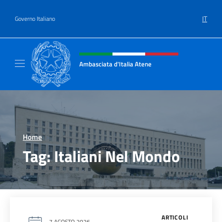
Salta al contenuto
IT
Governo Italiano
Intestazione sito, social e menù
Ambasciata d'Italia Atene
Sito Ufficiale Ambasciata d'Italia a Atene
Home
>
Tag:
Italiani Nel Mondo
ARTICOLI
7 AGOSTO 2026