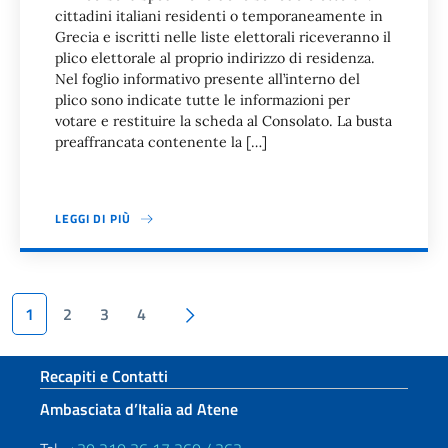
cittadini italiani residenti o temporaneamente in
Grecia e iscritti nelle liste elettorali riceveranno il
plico elettorale al proprio indirizzo di residenza.
Nel foglio informativo presente all’interno del
plico sono indicate tutte le informazioni per
votare e restituire la scheda al Consolato. La busta
preaffrancata contenente la […]
LEGGI DI PIÙ
Paginazione
Pagina succesiva
1
2
3
4
Sezione footer
Recapiti e Contatti
Ambasciata d’Italia ad Atene