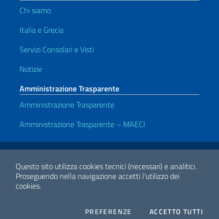
Chi siamo
Italia e Grecia
Servizi Consolari e Visti
Notizie
Amministrazione Trasparente
Amministrazione Trasparente
Amministrazione Trasparente – MAECI
Link Utili
Note legali
Privacy e cookie policy
Dichiarazione di accessibilità
Questo sito utilizza cookies tecnici (necessari) e analitici.
Proseguendo nella navigazione accetti l'utilizzo dei
cookies.
2026 Copyright Ministero degli Affari Esteri e della Cooperazione
Internazionale
COOKIES
I CO
PREFERENZE
ACCETTO TUTTI