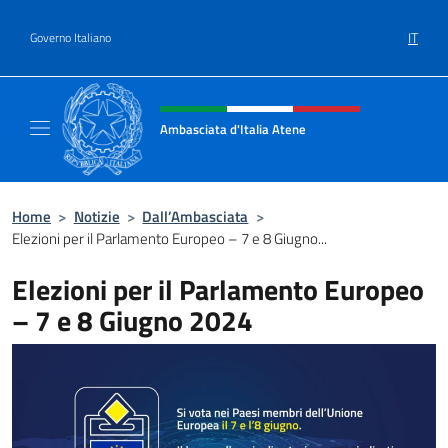
Salta al contenuto
IT
Governo Italiano
Intestazione sito, social e menù
Ambasciata d'Italia Atene
Sito Ufficiale Ambasciata d'Italia a Atene
Home
>
Notizie
>
Dall’Ambasciata
>
Elezioni per il Parlamento Europeo – 7 e 8 Giugno...
Elezioni per il Parlamento Europeo
– 7 e 8 Giugno 2024