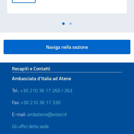
Naviga nella sezione
Sezione footer
Recapiti e Contatti
Ambasciata d’Italia ad Atene
Tel.:
+30 210 36 17 260 / 263
Fax:
+30 210 36 17 330
E-mail:
ambatene@esteri.it
Gli uffici della sede