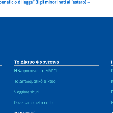
neficio di legge” (figli minori nati all’estero) –
Το Δίκτυο Φαρνέσινα
Η Φαρνέσινα – η MAECI
Π
Το Διπλωματικό Δίκτυο
Ι
Viaggiare sicuri
Π
Dove siamo nel mondo