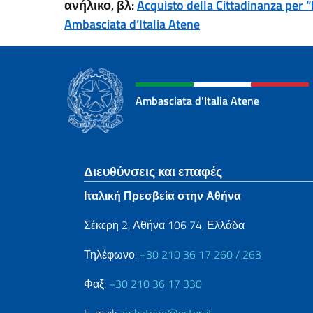
ανήλικο
,
βλ
:
Acquisto della Cittadinanza per “be
Ambasciata d’Italia Atene
Ambasciata d'Italia Atene
Footer section
Διευθύνσεις και επαφές
Ιταλική Πρεσβεία στην Αθήνα
Σέκερη 2, Αθήνα 106 74, Ελλάδα
Τηλέφωνο:
+30 210 36 17 260 / 263
Φαξ:
+30 210 36 17 330