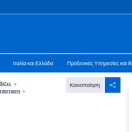
f site
 Atene
Ιταλία και Ελλάδα
Προξενικές Υπηρεσίες και Β
Κοιν
Βίζες
>
Κοινοποίηση
ατάσταση
>