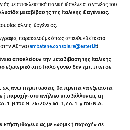
 με αποκλειστικά Ιταλική ιθαγένεια, ο γονέας του
 αλυσίδα μεταβίβασης της Ιταλικής ιθαγένειας
.
ουσίας άλλης ιθαγένειας.
 έγγραφα, παρακαλούμε όπως απευθυνθείτε στο
 στην Αθήνα (
ambatene.consolare@esteri.it
).
ένεια αποκλείουν την μεταβίβαση της Ιταλικής
το εξωτερικό από Ιταλό γονέα δεν εμπίπτει σε
ις ως άνω περιπτώσεις, θα πρέπει να εξεταστεί
ική παροχή» στο ανήλικο υποβάλλοντας τη
1-β του Ν. 74/2025 και 1, εδ. 1-γ του Ν.Δ.
ν κτήση ιθαγένειας με «νομική παροχή» σε