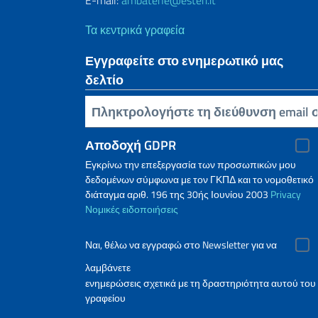
E-mail:
ambatene@esteri.it
Τα κεντρικά γραφεία
Εγγραφείτε στο ενημερωτικό μας
δελτίο
Πληκτρολογήστε τη διεύθυνση email σας
Αποδοχή GDPR
Εγκρίνω την επεξεργασία των προσωπικών μου
δεδομένων σύμφωνα με τον ΓΚΠΔ και το νομοθετικό
διάταγμα αριθ. 196 της 30ής Ιουνίου 2003
Privacy
Νομικές ειδοποιήσεις
Ναι, θέλω να εγγραφώ στο Newsletter για να
λαμβάνετε
ενημερώσεις σχετικά με τη δραστηριότητα αυτού του
γραφείου