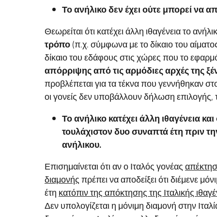
Το ανήλικο δεν έχει ούτε μπορεί να α
Θεωρείται ότι κατέχει άλλη ιθαγένεια το ανήλ
τρόπο
(π.χ. σύμφωνα με το δίκαιο του αίματο
δίκαιο του εδάφους στις χώρες που το εφαρμ
απόρριψης από τις αρμόδιες αρχές της ξ
προβλέπεται για τα τέκνα που γεννήθηκαν στο
οι γονείς δεν υποβάλλουν δήλωση επιλογής, το
Το ανήλικο κατέχει άλλη ιθαγένεια και
τουλάχιστον δυο συναπτά έτη πριν τη
ανήλικου
.
Επισημαίνεται ότι αν ο Ιταλός γονέας
απέκτησ
διαμονής
πρέπει να αποδείξει ότι διέμενε μόν
έτη
κατόπιν της απόκτησης της Ιταλικής ιθαγέ
Δεν υπολογίζεται η μόνιμη διαμονή στην Ιταλί