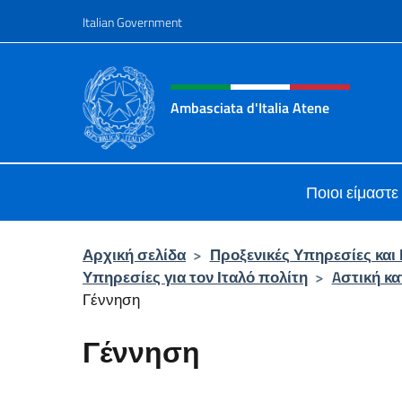
Go to content
Italian Government
Header, social and menu o
Ambasciata d'Italia Atene
Sito Ufficiale Ambasciata d'Italia a
Ποιοι είμαστε
Αρχική σελίδα
>
Προξενικές Υπηρεσίες και 
Υπηρεσίες για τον Ιταλό πολίτη
>
Aστική κ
Γέννηση
Γέννηση