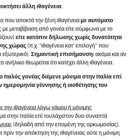
ποκτήσει άλλη ιθαγένεια
.
ικο που αποκτά την ξένη ιθαγένεια
με αυτόματο
ς με μεταβίβαση από γονέα είτε σύμφωνα με το
όζουν)
είτε κατόπιν δήλωσης χωρίς δυνατότητα
ένης χώρας
(π.χ. “ιθαγένεια κατ’ επιλογή” που
 εξωτερικό).
Σημαντική επισήμανση:
ακόμα και αν
 ανήλικο θεωρείται ότι κατέχει άλλη ιθαγένεια.
 ο Ιταλός γονέας διέμενε μόνιμα στην Ιταλία επί
ν ημερομηνία γέννησης ή υιοθέτησης του
ε την ιθαγένεια λόγω γάμου ή μόνιμης
ιμα στην Ιταλία επί τουλάχιστον δυο συναπτά
νειας
(δηλαδή από την επομένη της ορκωμοσίας).
α πριν την απόκτηση της ιθαγένειας ούτε η μόνιμη