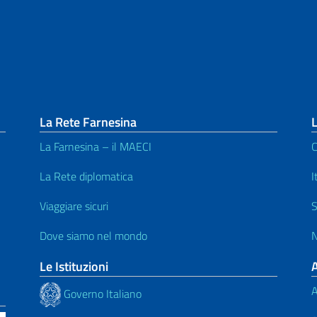
La Rete Farnesina
L
La Farnesina – il MAECI
C
La Rete diplomatica
I
Viaggiare sicuri
S
Dove siamo nel mondo
N
Le Istituzioni
A
Governo Italiano