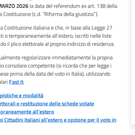
3 MARZO 2026
la data del referendum ex art. 138 della
a Costituzione (c.d. “Riforma della giustizia”).
la Costituzione italiana e che, in base alla Legge 27
nti o temporaneamente all’estero, iscritti nelle liste
do il plico elettorale al proprio indirizzo di residenza.
ntualmente regolarizzare immediatamente la propria
cio consolare competente (si ricorda che per legge i
ese prima della data del voto in Italia), utilizzando
olari
Fast It
.
mpistiche e modalità
ttorali e restituzione delle schede votate
poraneamente all’estero
Cittadini italiani all’estero e opzione per il voto in