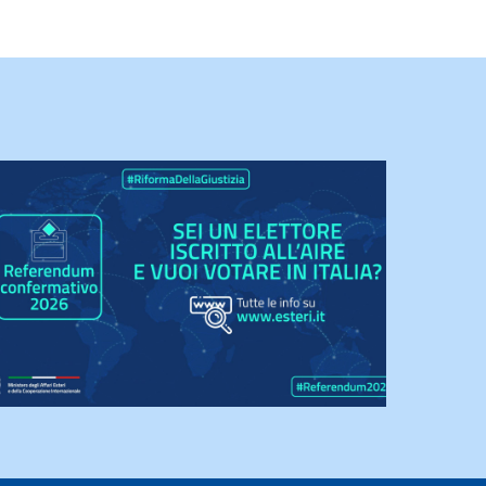
Informativa sul trattamento dei
dati personali
Leva militare
Modulistica Consolare
Navigazione e patenti nautiche
Organismi rappresentativi degli
italiani all’estero
Patenti di guida, veicoli, viabilità e
altre informazioni utili
Pensioni e sicurezza sociale
Servizi notarili, notifiche e
autocertificazioni