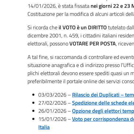
14/01/2026, è stata fissata
nei giorni 22 e 2
Costituzione per la modifica di alcuni articoli dell
Si ricorda che
il VOTO è un DIRITTO
tutelato dal
dicembre 2001, n. 459, i cittadini italiani reside
elettorali, possono
VOTARE PER POSTA
, riceven
A tal fine, si raccomanda di controllare ed eve
situazione anagrafica e di indirizzo presso l’Uffi
plichi elettorali devono essere spediti quasi un m
preferibilmente il portale online dei servizi cons
03/03/2026 –
Rilascio dei Duplicati – te
27/02/2026 –
Spedizione delle schede ele
26/01/2026 –
Opzione degli elettori tem
15/01/2026 –
Voto per corrispondenza dei 
Italia