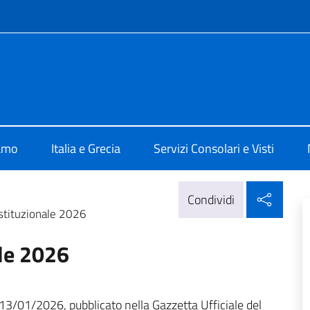
e menù
 Atene
iamo
Italia e Grecia
Servizi Consolari e Visti
Condi
Condividi
tituzionale 2026
le 2026
13/01/2026, pubblicato nella Gazzetta Ufficiale del