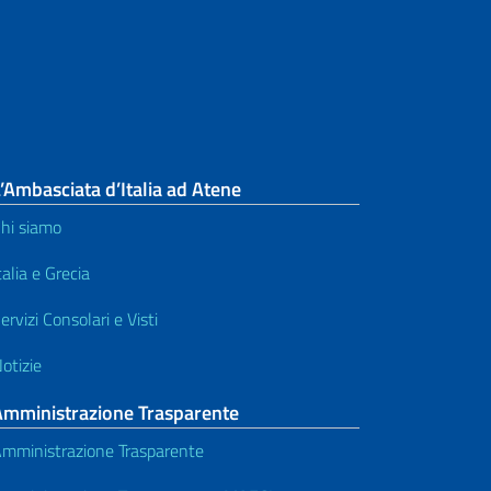
SPID - Sistema Pubblico di
Identità Digitale
Stato Civile
Studi in Italia
’Ambasciata d’Italia ad Atene
hi siamo
Tariffa consolare - Pagamenti
talia e Grecia
Traduzione e legalizzazione dei
documenti
ervizi Consolari e Visti
Voto all'estero
otizie
Amministrazione Trasparente
mministrazione Trasparente