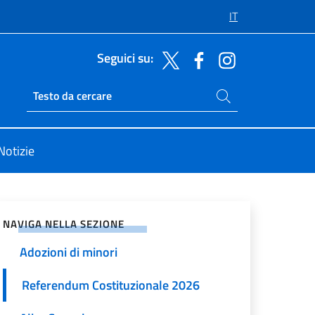
IT
Seguici su:
Cerca nel sito
Ricerca sito live
Notizie
vidi sui Social Network
NAVIGA NELLA SEZIONE
Adozioni di minori
Referendum Costituzionale 2026