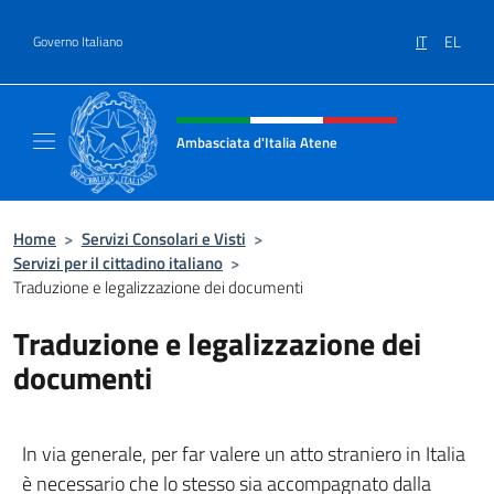
Salta al contenuto
IT
EL
Governo Italiano
Intestazione sito, social e menù
Ambasciata d'Italia Atene
Sito Ufficiale Ambasciata d'Italia a Atene
Home
>
Servizi Consolari e Visti
>
Servizi per il cittadino italiano
>
Traduzione e legalizzazione dei documenti
Traduzione e legalizzazione dei
documenti
In via generale, per far valere un atto straniero in Italia
è necessario che lo stesso sia accompagnato dalla